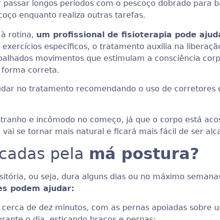
r passar longos períodos com o pescoço dobrado para b
oço enquanto realiza outras tarefas.
 à rotina,
um profissional de fisioterapia pode aju
exercícios específicos, o tratamento auxilia na libera
rabalhados movimentos que estimulam a consciência corp
 forma correta.
ar no tratamento recomendando o uso de corretores ch
estranho e incômodo no começo, já que o corpo está a
 vai se tornar mais natural e ficará mais fácil de ser al
ocadas pela
má postura?
sitória, ou seja, dura alguns dias ou no máximo seman
des podem ajudar:
 cerca de dez minutos, com as pernas apoiadas sobre 
ante o dia, esticando braços e pernas;