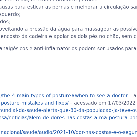
ausas para esticar as pernas e melhorar a circulação sa
esquerdo;
dos;
veitando a pressão da água para massagear as possívei
 encosto da cadeira e apoiar os dois pés no chão, sem 
 analgésicos e anti-inflamatórios podem ser usados para
h/the-4-main-types-of-posture#when-to-see-a-doctor
– a
-posture-mistakes-and-fixes/
– acessado em 17/03/2022
-mundial-da-saude-alerta-que-80-da-populacao-ja-teve-o
ensa/noticias/alem-de-dores-nas-costas-a-ma-postura-p
a-nacional/saude/audio/2021-10/dor-nas-costas-e-o-seg