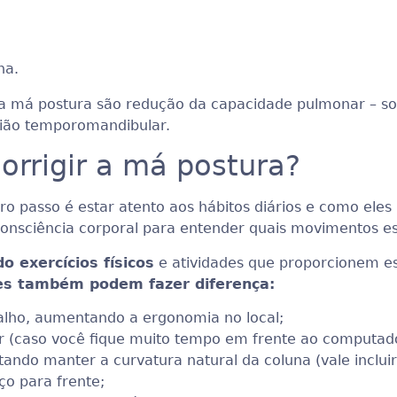
na.
a má postura são redução da capacidade pulmonar – so
gião temporomandibular.
orrigir a má postura?
eiro passo é estar atento aos hábitos diários e como el
 consciência corporal para entender quais movimentos e
o exercícios físicos
e atividades que proporcionem e
les também podem fazer diferença:
alho, aumentando a ergonomia no local;
ar (caso você fique muito tempo em frente ao computado
ando manter a curvatura natural da coluna (vale inclu
ço para frente;