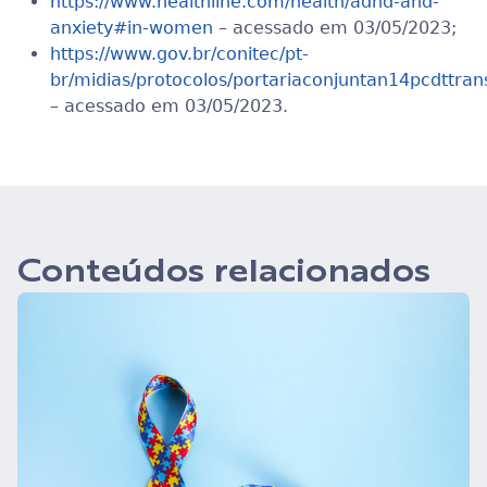
https://www.healthline.com/health/adhd-and-
anxiety#in-women
– acessado em 03/05/2023;
https://www.gov.br/conitec/pt-
br/midias/protocolos/portariaconjuntan14pcdttra
– acessado em 03/05/2023.
Conteúdos relacionados