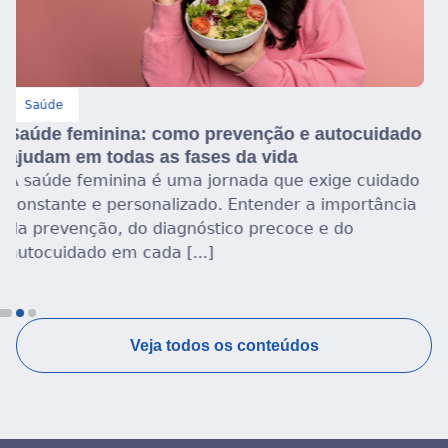
Saúde
dado
Quais são os nutrientes importantes para a
saúde da mulher na menopausa?
dado
A saúde da mulher na menopausa exige atençã
ncia
especial à nutrição, aos hábitos de vida e ao
acompanhamento profissional para preservar b
estar e qualidade de [...]
Veja todos os conteúdos