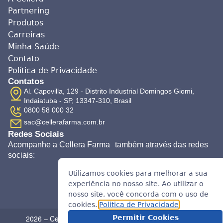
Partnering
Produtos
Carreiras
Minha Saúde
Contato
Política de Privacidade
Contatos
Al. Capovilla, 129 - Distrito Industrial Domingos Giomi,
Indaiatuba - SP, 13347-310, Brasil
0800 58 000 32
sac@cellerafarma.com.br
Redes Sociais
Acompanhe a Cellera Farma também através das redes
sociais:
Utilizamos cookies para melhorar a sua
experiência no nosso site. Ao utilizar o
nosso site, você concorda com o uso de
cookies.
Politica de Privacidade
Permitir Cookies
2026 – Cellera Farma © Todos os direitos reservados.