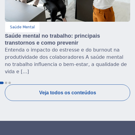
Saúde Mental
is
Gerações e saúde mental: o que mu
jovens e adultos?
burnout na
Diferenças de contexto, estilo de vida 
aúde mental
impactam diretamente a forma como 
 qualidade de
geração cuida da saúde mental A for
saúde mental [...]
Veja todos os conteúdos