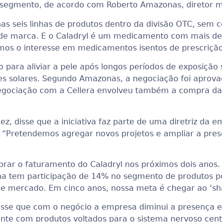
segmento, de acordo com Roberto Amazonas, diretor mé
s seis linhas de produtos dentro da divisão OTC, sem 
e marca. E o Caladryl é um medicamento com mais de
os o interesse em medicamentos isentos de prescrição
do para aliviar a pele após longos períodos de exposiçã
 solares. Segundo Amazonas, a negociação foi aprovad
negociação com a Cellera envolveu também a compra da t
z, disse que a iniciativa faz parte de uma diretriz da 
“Pretendemos agregar novos projetos e ampliar a prese
r o faturamento do Caladryl nos próximos dois anos. H
ha tem participação de 14% no segmento de produtos pó
de mercado. Em cinco anos, nossa meta é chegar ao ‘sha
disse que com o negócio a empresa diminui a presença e
e com produtos voltados para o sistema nervoso central