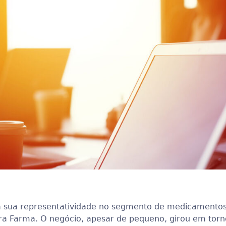
 sua representatividade no segmento de medicamentos i
era Farma. O negócio, apesar de pequeno, girou em torn